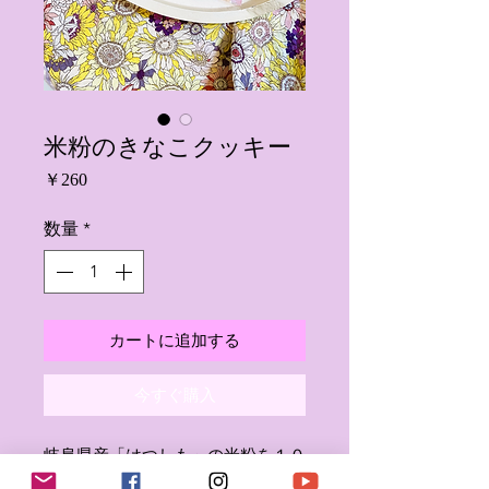
米粉のきなこクッキー
価
￥260
格
数量
*
カートに追加する
今すぐ購入
岐阜県産「はつしも」の米粉を１０
０％使った、きな粉の香り香ばしい