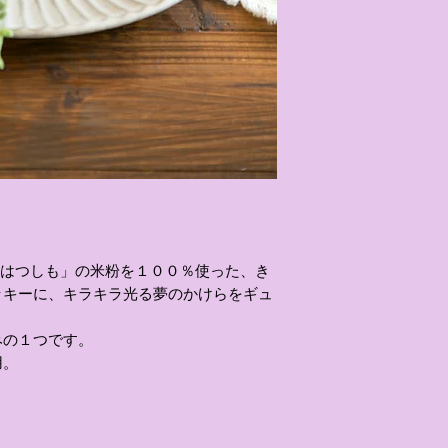
・商品の組み合わせ
もございます。
もございます。
・取り扱い、梱包に
時に割れてしまう場
ださい。
県産「はつしも」の米粉を１００％使った、き
ッキーに、キラキラ光る夢のかけらをギュ
みの１つです。
用。