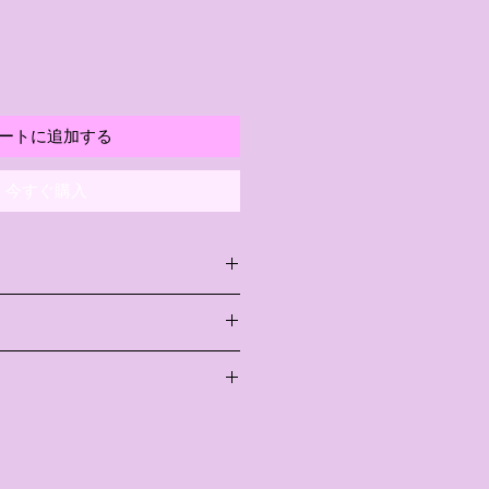
ートに追加する
今すぐ購入
も）・きな粉・てんさい糖・菜
ーンスターチ・キャンディ・塩
・ナッツを使う製品を同じ厨房
。
温多湿を避け常温で保存してく
豆を含む
発送となりますが、発送先、ご
に関わらず、湿気りやすいため
は前後することもございます。
りください。
算）
キャンディ部分がベタつく場合