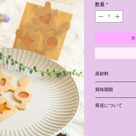
数量
*
カ
原材料
米粉（岐阜産はつし
賞味期限
種油・有機豆乳・コ
＊小麦・卵・乳製品
２週間程
内で生産しています
発送について
・直射日光および高
＊原材料の一部に大
ださい。
・通常７日以内での
・開封後は賞味期限
注文数によりまして
お早めにお召し上が
（入金確認日から起
・高温となる夏場は