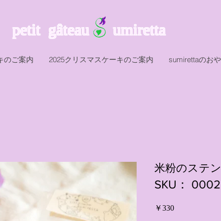
petit gâteau umiretta
キのご案内
2025クリスマスケーキのご案内
sumiretta
米粉のステ
SKU： 0002
価
￥330
格